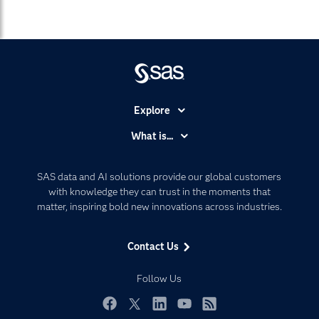
Explore
Accessibility
What is...
Careers
Analytics
Certification
Artificial Intelligence
SAS data and AI solutions provide our global customers
Communities
with knowledge they can trust in the moments that
Data Management
matter, inspiring bold new innovations across industries.
Company
Data Science
Data Management
Generative AI
Contact Us
Developers
Responsible Innovation
Documentation
Follow Us
For Educators
Events