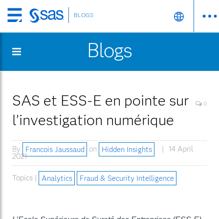
BLOGS
Skip
to
Blogs
main
content
SAS et ESS-E en pointe sur
0
l’investigation numérique
By
Francois Jaussaud
on
Hidden Insights
14 April
2021
Topics |
Analytics
Fraud & Security Intelligence