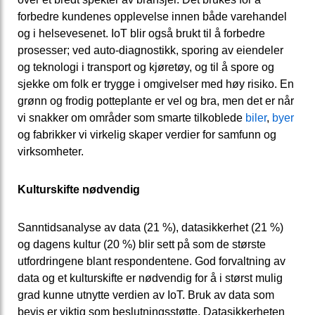
forbedre kundenes opplevelse innen både varehandel
og i helsevesenet. IoT blir også brukt til å forbedre
prosesser; ved auto-diagnostikk, sporing av eiendeler
og teknologi i transport og kjøretøy, og til å spore og
sjekke om folk er trygge i omgivelser med høy risiko. En
grønn og frodig potteplante er vel og bra, men det er når
vi snakker om områder som smarte tilkoblede
biler
,
byer
og fabrikker vi virkelig skaper verdier for samfunn og
virksomheter.
Kulturskifte nødvendig
Sanntidsanalyse av data (21 %), datasikkerhet (21 %)
og dagens kultur (20 %) blir sett på som de største
utfordringene blant respondentene. God forvaltning av
data og et kulturskifte er nødvendig for å i størst mulig
grad kunne utnytte verdien av IoT. Bruk av data som
bevis er viktig som beslutningsstøtte. Datasikkerheten