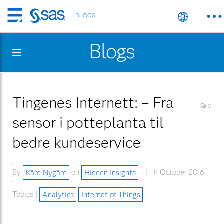
BLOGS
Skip
to
Blogs
main
content
Tingenes Internett: – Fra
0
sensor i potteplanta til
bedre kundeservice
By
Kåre Nygård
on
Hidden Insights
11 October 2016
Topics |
Analytics
Internet of Things