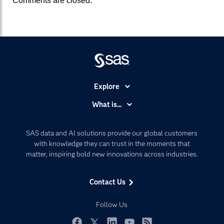
Comments are closed.
Explore
Accessibility
What is...
Careers
Analytics
Certification
Artificial Intelligence
SAS data and AI solutions provide our global customers
Communities
with knowledge they can trust in the moments that
Data Management
matter, inspiring bold new innovations across industries.
Company
Data Science
Data Management
Generative AI
Contact Us
Developers
Responsible Innovation
Documentation
Follow Us
For Educators