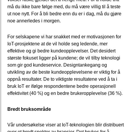
må du ikke bare følge med, du må være villig til å teste
ut noe nytt. For å bli bedre enn du er i dag, må du gjøre
noe annerledes i morgen.
For selskapene vi har snakket med er motivasjonen for
IoT-prosjektene at de vil holde seg ledende, mer
effektive og gi bedre kundeopplevelser. Det desidert
største fokuset ligger på kundene; de vil tilby teknologi
som gir god kundeservice. Designtankegang og
utvikling av de beste kundeopplevelsene er viktig for å
oppnå resultater. De to viktigste resultatene ved å ta i
bruk IoT er ifølge respondentene bedre operasjonell
effektivitet (40 %) og en bedre brukeropplevelse (36 %).
Bredt bruksområde
Vår undersøkelse viser at IoT-teknologien blir distribuert
over et bredt spekter av bransjer. Det brukes for å