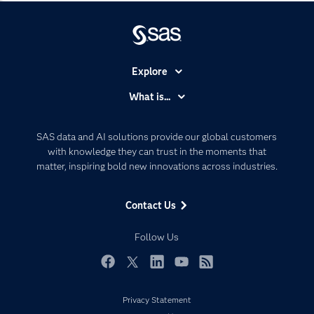
Explore
Accessibility
What is...
Careers
Analytics
Certification
Artificial Intelligence
SAS data and AI solutions provide our global customers
Communities
with knowledge they can trust in the moments that
Data Management
matter, inspiring bold new innovations across industries.
Company
Data Science
Data Management
Generative AI
Contact Us
Developers
Responsible Innovation
Documentation
Follow Us
For Educators
Events
Facebook
Twitter
LinkedIn
YouTube
RSS
Industries
Privacy Statement
My SAS