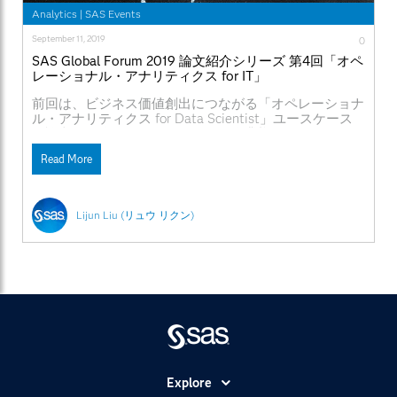
Analytics
|
SAS Events
September 11, 2019
0
SAS Global Forum 2019 論文紹介シリーズ 第4回「オペ
レーショナル・アナリティクス for IT」
前回は、ビジネス価値創出につながる「オペレーショナ
ル・アナリティクス for Data Scientist」ユースケース
の論文を紹介しました。今回は、企業様にとって、クラ
ウド上のインフラアーキテクチャと分析プラットフォー
Read More
ムのデプロイメントについて、ご紹介します。昨今、な
ぜ「コンテナ」が注目されているのか、そして、クラウ
ドやコンテナ上に分析プラットフォームを移行/構築
し、活用することに関心があるのであれば、ぜひ最後ま
Lijun Liu (リュウ リクン)
でご覧ください。 1．Cows or Chickens: How You Can
Make Your Models into Containers モデルは特定の作業
（新しいデータをスコアリングして予測を出すこと）と
して役割を果たしてきています。一方、コンテナは簡単
に作成し、廃棄し、再利用できることができます。実
際、それらは簡単にインテグレートさせ、パブリックク
ラウドとオンプレミス環境で実行できます。SASユーザ
は本論文を通じて、簡単にモデルの機能をコンテナに入
れることができます。例えば、パブリッククラウドとオ
ンプレミス環境でのDockerコンテナ。また、SASの
Model Managerは様々なソース（オープンソース、
Explore
SAS、コンテナ等々）からモデルの管理を行うことがで