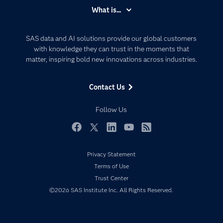
きます。したがって、この論文はそれらの基本知識と、
Accessibility
What is...
どのようにSASの分析モデルをコンテナに入れることを
Careers
メインに紹介します。 2．Orchestration of SAS® Data
Analytics
Integration Processes on AWS この論文では、Amazon
Certification
Artificial Intelligence
Web Services（AWS）S3でのSASデータインテグレー
SAS data and AI solutions provide our global customers
ションプロセスの構成について説明します。例として
Communities
with knowledge they can trust in the moments that
Data Management
は、現在サポートしているお客様がクレジット報告書を
matter, inspiring bold new innovations across industries.
Company
生成するプロセスを毎日実行しています。そして、その
Data Science
お客様の対象顧客は1カ月ごとに1回その報告を受け取り
Data Management
ます。データ量としては、毎日に約20万の顧客情報が
Generative AI
Contact Us
処理され、最終的に毎月約600万人の顧客へ報告するこ
Developers
Responsible Innovation
ととなります。プロセスはオンプレミスデータセンター
で始まり、続いてAWSのSASデータインテグレーショ
Documentation
Follow Us
ンでAPR計算が行われ、最後にオンプレミスデータセン
For Educators
ターで報告書が生成されます。さらに詳しい情報として
は、彼らのアーキテクチャ全体はマイクロサービスを使
Events
Facebook
Twitter
LinkedIn
YouTube
RSS
われていますが、同時にAWS Lambda、簡易通知サービ
ス（SNS）、Amazon Simple Storage Service（Amazon
Industries
Privacy Statement
S3）、およびAmazon Elastic Compute Cloud（EC2）な
My SAS
どの独立した高度に分離されたコンポーネントも使われ
Terms of Use
ています。つまり、それらにより、データパイプライン
Newsroom
Trust Center
に対するトラブルシューティングが簡単になっています
が、オーケストレーションにLambda関数を使用するこ
©2026 SAS Institute Inc. All Rights Reserved.
Products
とを選択すると、プロセスがある程度複雑になります。
SAS Viya
ただし、エンタープライズアーキテクチャにとって最も
安定性、セキュリティ、柔軟性、および信頼性もありま
Solutions