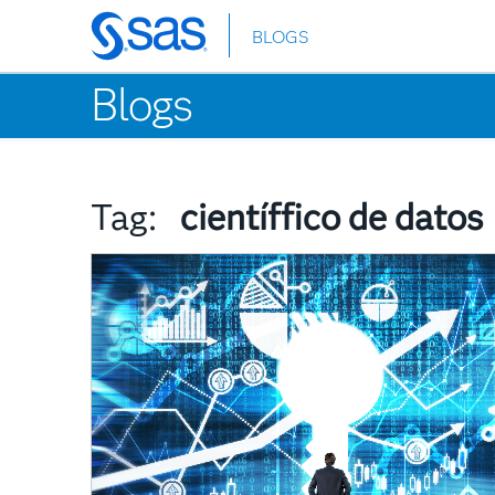
BLOGS
Skip
to
Blogs
main
content
Tag:
científfico de datos