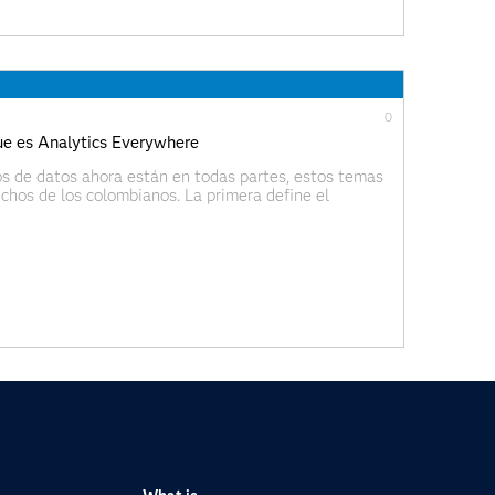
0
que es Analytics Everywhere
icos de datos ahora están en todas partes, estos temas
hos de los colombianos. La primera define el
a nivel mundial (cada vez que envía un