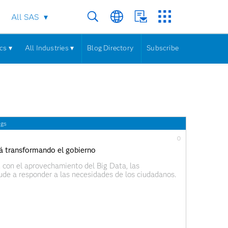
All SAS
cs ▾
All Industries ▾
Blog Directory
Subscribe
ngs
0
tá transformando el gobierno
, con el aprovechamiento del Big Data, las
ude a responder a las necesidades de los ciudadanos.
buye a mejorar la comprensión de los fenómenos