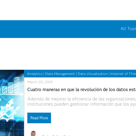
All Topi
Analytics
|
Data Management
|
Data Visualization
|
Internet of Thi
March 20, 2019
Cuatro maneras en que la revolución de los datos es
Además de mejorar la eficiencia de las organizaciones
instituciones pueden gestionar información que los ay
Su uso en el sector del gobierno, por ejemplo, contri
sociales y apoyar
Read More