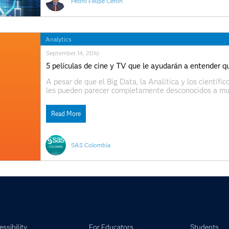
Pedro Felipe Cerón
Analytics
September 14, 2016
5 películas de cine y TV que le ayudarán a entender 
A pesar de que el Big Data, la Analítica y los científ
les pueden parecer completamente desconocidos a muc
desbordado crecimiento que están teniendo los datos 
Read More
SAS Colombia
ssibility
For Educators
Students