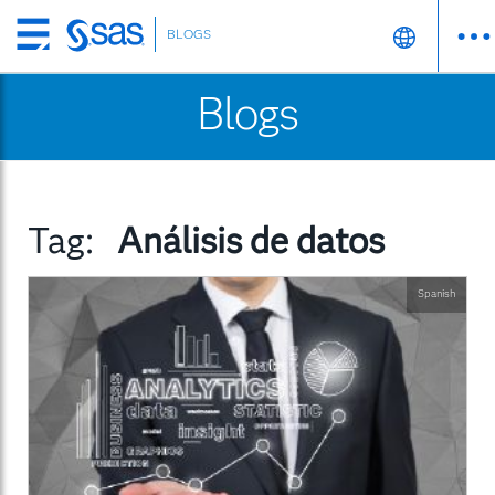
BLOGS
Skip
to
Blogs
main
content
Tag:
Análisis de datos
Spanish