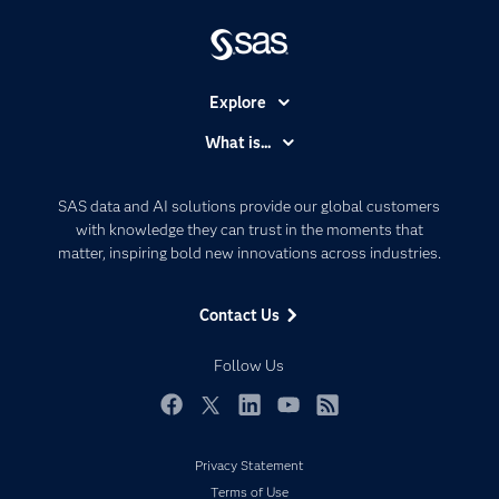
Explore
Accessibility
What is...
Careers
Analytics
Certification
Artificial Intelligence
SAS data and AI solutions provide our global customers
Communities
with knowledge they can trust in the moments that
Data Management
matter, inspiring bold new innovations across industries.
Company
Data Science
Data Management
Generative AI
Contact Us
Developers
Responsible Innovation
Documentation
Follow Us
For Educators
Events
Facebook
Twitter
LinkedIn
YouTube
RSS
Industries
Privacy Statement
My SAS
Terms of Use