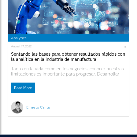
Analytics
August 17, 2022
0
Sentando las bases para obtener resultados rápidos con
la analítica en la industria de manufactura
Tanto en la vida como en los negocios, conocer nuestras
limitaciones es importante para progresar. Desarrollar
una estrategia analítica figura entre las cosas que
pueden generar mucho valor para una empresa, pero es
Read More
crucial entender lo que nos impide comenzar algo nuevo.
En un artículo anterior, invité a ese proceso
Ernesto Cantu