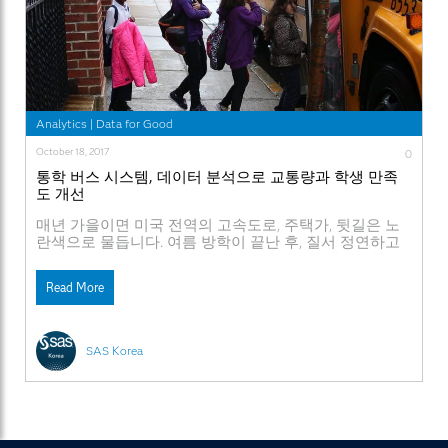
Analytics
|
Data for Good
October 18, 2017
0
통학 버스 시스템, 데이터 분석으로 교통량과 학생 만족
도 개선
매년 가을이면 미국 전역의 고속도로, 주택가, 뒷길은 노
란색으로 물듭니다. 여름 방학이 끝난 후, 질서 정연하고
조심스럽게 학생들을 학교로 데려가는 통학 버스 때문인
데요. 보스턴 공립 학교(BPS; Boston Public Schools)는 지
Read More
난 학기 동안 매일 버스 650대로 총 4만5,000마일을 달려
2만5,000명의 학생들을 통학시켰습니다. 해당 지역은 전
국에서 가장 오래된 공립 학교 구역으로, 이 버스들은
SAS Korea