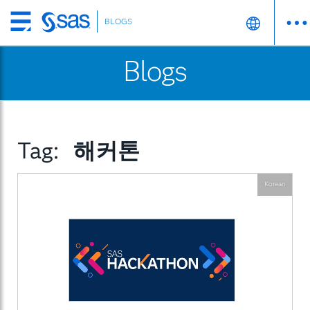
BLOGS
Skip
to
Blogs
main
content
Tag:
해커톤
Korean