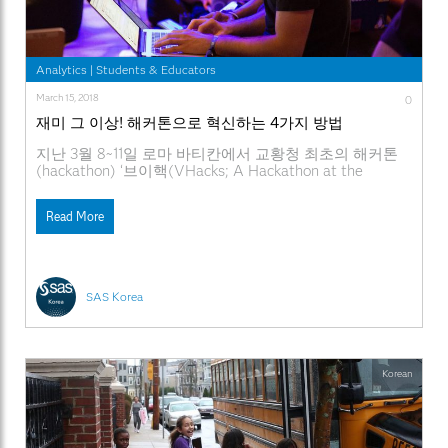
Analytics
|
Students & Educators
March 15, 2018
0
재미 그 이상! 해커톤으로 혁신하는 4가지 방법
지난 3월 8~11일 로마 바티칸에서 교황청 최초의 해커톤
(hackathon) ‘브이핵(VHacks; A Hackathon at the
Vatican)’이 개최되어 세계의 이목을 끌었습니다. 전 세계
의 기업, IT 개발자, 학생들이 첨단 과학 기술을 이용해 이
Read More
주민, 난민과 같은 사회적 이슈와 종교간 포용, 대화 등 종
교적 이슈에 대한 해결책을 찾기 위해 한자리에 모였는데
요. 특히 미국 매사추세츠공과대학(MIT), 하버드대학, 조
지타운대학 등
SAS Korea
Korean