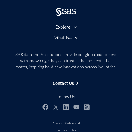
Explore
Accessibility
What is...
Careers
Analytics
Certification
Artificial Intelligence
SAS data and AI solutions provide our global customers
Communities
with knowledge they can trust in the moments that
Data Management
matter, inspiring bold new innovations across industries.
Company
Data Science
Data Management
Generative AI
Contact Us
Developers
Responsible Innovation
Documentation
Follow Us
For Educators
Events
Facebook
Twitter
LinkedIn
YouTube
RSS
Industries
Privacy Statement
My SAS
Terms of Use