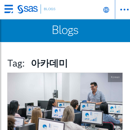
BLOGS
Skip
to
Blogs
main
content
Tag:
아카데미
Korean