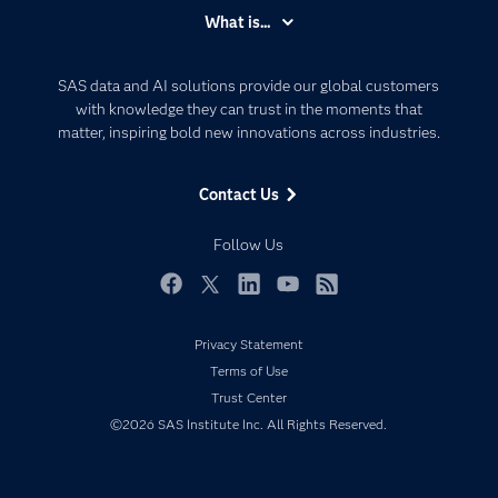
Accessibility
What is...
Careers
Analytics
Certification
Artificial Intelligence
SAS data and AI solutions provide our global customers
Communities
with knowledge they can trust in the moments that
Data Management
matter, inspiring bold new innovations across industries.
Company
Data Science
Data Management
Generative AI
Contact Us
Developers
Responsible Innovation
Documentation
Follow Us
For Educators
Events
Facebook
Twitter
LinkedIn
YouTube
RSS
Industries
Privacy Statement
My SAS
Terms of Use
Newsroom
Trust Center
©2026 SAS Institute Inc. All Rights Reserved.
Products
SAS Viya
Solutions