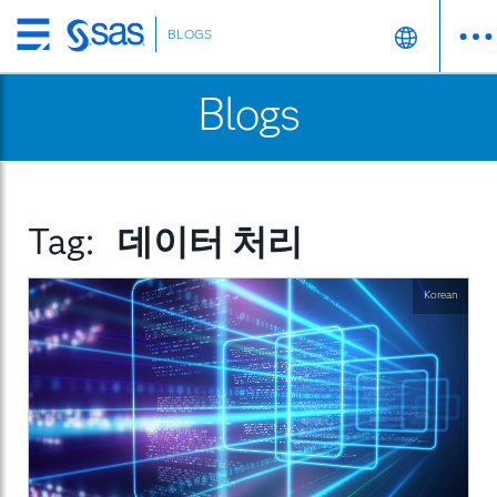
BLOGS
Skip
to
Blogs
main
content
Tag:
데이터 처리
Korean