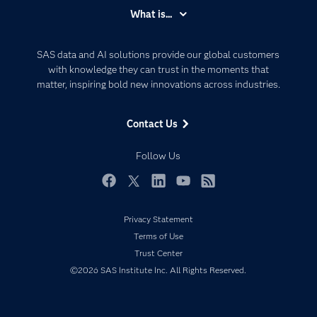
Accessibility
What is...
Careers
Analytics
Certification
Artificial Intelligence
SAS data and AI solutions provide our global customers
Communities
with knowledge they can trust in the moments that
Data Management
matter, inspiring bold new innovations across industries.
Company
Data Science
Data Management
Generative AI
Contact Us
Developers
Responsible Innovation
Documentation
Follow Us
For Educators
Events
Facebook
Twitter
LinkedIn
YouTube
RSS
Industries
Privacy Statement
My SAS
Terms of Use
Newsroom
Trust Center
©2026 SAS Institute Inc. All Rights Reserved.
Products
SAS Viya
Solutions