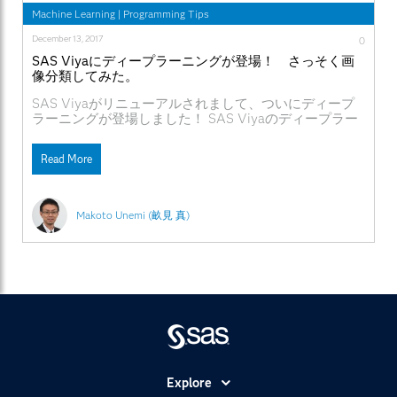
Machine Learning
|
Programming Tips
December 13, 2017
0
SAS Viyaにディープラーニングが登場！ さっそく画
像分類してみた。
SAS Viyaがリニューアルされまして、ついにディープ
ラーニングが登場しました！ SAS Viyaのディープラー
ニングではオーソドックスなDeep Neural
Network（DNN）から、画像認識で使われる
Read More
Convolutional Neural Network（CNN、畳込みニューラ
ルネットワーク）、連続値や自然言語処理で使われる
Recurrent Neural Network（RNN、再帰的ニューラルネ
ットワーク）まで利用可能になります。 ディープラー
Makoto Unemi (畝見 真)
ニングを使うことのメリットは、従来の機械学習やニュ
ーラルネットワークが苦手としている画像や文章を認識
し、高い精度で分類や推論することが可能になります。
高い精度というのは、ディープラーニングのモデルによ
っては人間の目よりも正確に画像を分類することができ
るということです。 例えばコモンドールという犬種が
ありますが、この犬はモップのような毛並みをしてい
て、人間ではモップと見間違えることがあります。 こ
れは犬？ それともモップ？ こういう人間だと見分け
にくい画像に対しても、ディープラーニングであれば、
人間よりも正確に犬かモップかを見分けることができる
Explore
ようになります。 というわけで、今回はSAS Viyaのデ