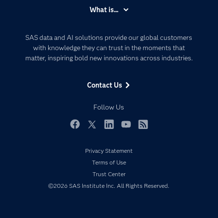
ィープラーニングを使って画像分類をしてみたいと思い
Accessibility
What is...
ます。 ディープラーニングの仕組み 画像分類のディー
Careers
プラーニングではCNNを使います。 CNNは画像の特徴
Analytics
を探し出す特徴抽出層と特徴から画像を分類する判定層
Certification
Artificial Intelligence
で構成されています。 特徴抽出層は主に畳込み層とプ
SAS data and AI solutions provide our global customers
ーリング層で構成されています。 畳込み層で入力画像
Communities
with knowledge they can trust in the moments that
Data Management
に対し、ピクセルの特徴（横線の有無とか斜め線とか）
matter, inspiring bold new innovations across industries.
Company
を探し出し、プーリング層で重要なピクセルを残す、と
Data Science
いう役割分担です。 判定層は、特徴抽出層が見つけた
Data Management
特徴をもとに、画像の種類を分類します。 例えば犬と
Generative AI
Contact Us
猫の分類であれば、特徴抽出層が入力画像から、面長で
Developers
Responsible Innovation
大きな鼻の特徴を見つけだし、犬と分類します。 また
は、丸っこい顔立ちと立った耳の特徴を見つけだし、猫
Documentation
Follow Us
と分類します。 SAS Viyaで画像を扱う SAS Viyaディ
For Educators
ープラーニングでCifar10をネタに画像分類をしてみたい
と思います。 Cifar10は無償で公開されている画像分類
Events
Facebook
Twitter
LinkedIn
YouTube
RSS
のデータセットで、10種類の色付き画像60,000枚で構成
されています。 各画像サイズは32×32で、色はRGBで
Industries
Privacy Statement
す。 10種類というのは飛行機（airplane）、自動車
My SAS
（automobile）、鳥（bird）、猫（cat）、鹿（deer）、
Terms of Use
犬（dog）、蛙（frog）、馬（horse）、船（ship）、ト
Newsroom
Trust Center
ラック（truck）で、それぞれ6,000枚ずつ用意されてい
ます。 画像は総数60,000枚のうち、50,000枚がトレー
©2026 SAS Institute Inc. All Rights Reserved.
Products
ニング用、10,000枚がテスト用です。 画像データは以
SAS Viya
下から入手することができます。
https://www.cs.toronto.edu/~kriz/cifar.html さて、
Solutions