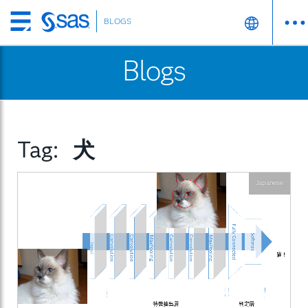
BLOGS
Skip
to
Blogs
main
content
Tag:
犬
Japanese