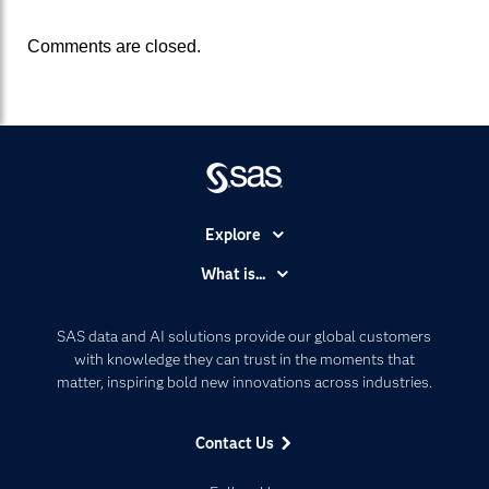
Comments are closed.
Explore
Accessibility
What is...
Careers
Analytics
Certification
Artificial Intelligence
SAS data and AI solutions provide our global customers
Communities
with knowledge they can trust in the moments that
Data Management
matter, inspiring bold new innovations across industries.
Company
Data Science
Data Management
Generative AI
Contact Us
Developers
Responsible Innovation
Documentation