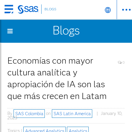
BLOGS
Skip
to
Blogs
main
content
Economías con mayor
0
cultura analítica y
apropiación de IA son las
que más crecen en Latam
By
SAS Colombia
on
SAS Latin America
January 10,
2023
Topics |
Advanced Analytics
Analytics