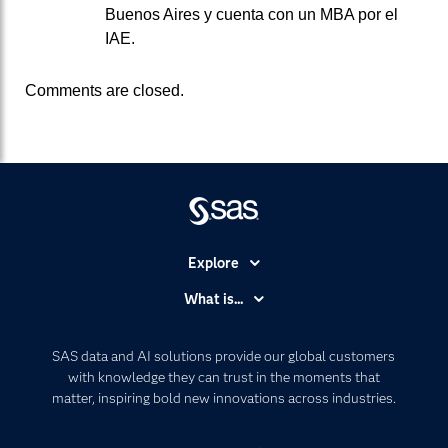
Buenos Aires y cuenta con un MBA por el
IAE.
Comments are closed.
Explore
Accessibility
What is...
Careers
Analytics
Certification
Artificial Intelligence
SAS data and AI solutions provide our global customers
Communities
with knowledge they can trust in the moments that
Data Management
matter, inspiring bold new innovations across industries.
Company
Data Science
Data Management
Generative AI