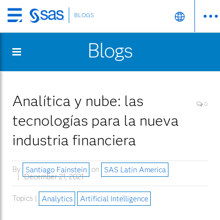
BLOGS
Skip
to
Blogs
main
content
Analítica y nube: las
0
tecnologías para la nueva
industria financiera
By
Santiago Fainstein
on
SAS Latin America
December 21, 2021
Topics |
Analytics
Artificial Intelligence