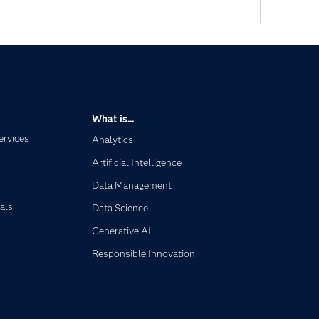
What is...
ervices
Analytics
Artificial Intelligence
Data Management
als
Data Science
Generative AI
Responsible Innovation