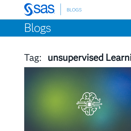
BLOGS
Skip
to
Blogs
main
content
Tag:
unsupervised Learn