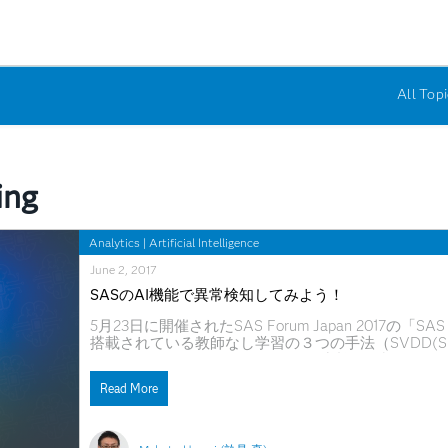
All Topi
ing
Analytics
|
Artificial Intelligence
June 2, 2017
SASのAI機能で異常検知してみよう！
5月23日に開催されたSAS Forum Japan 2017の
搭載されている教師なし学習の３つの手法（SVDD(Support Ve
Moving Window PCA）を用いた異常検知の概要が
用いて実行した結果の紹介と、異常検知を業務に適
Read More
す。 詳細（スライド内容）に関しては、以下をご覧ください。
常検知してみよう！ from SAS Institute Ja
（YouTubeに公開済み） 今なら無償でSAS Vi
てください。 SAS Viyaを体感してみよう！ ～SAS