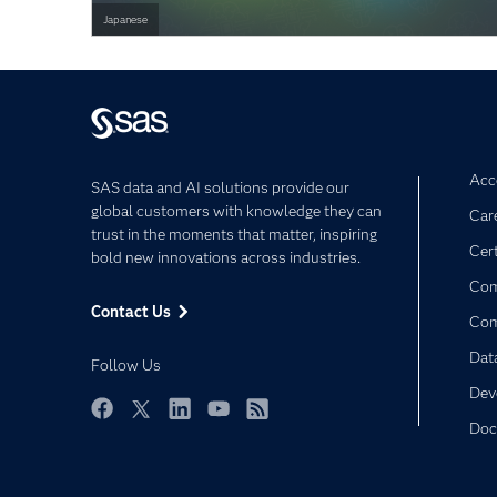
Japanese
Acce
SAS data and AI solutions provide our
global customers with knowledge they can
Car
trust in the moments that matter, inspiring
Cert
bold new innovations across industries.
Com
Contact Us
Co
Dat
Follow Us
Dev
Doc
Facebook
Twitter
LinkedIn
YouTube
RSS