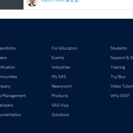
Makoto Unemi (畝見 真)
ssibility
For Educators
Students
eers
Events
Support & S
ification
Industries
Training
munities
My SAS
Try/Buy
mpany
Newsroom
Video Tutori
a Management
Products
Why SAS?
elopers
SAS Viya
umentation
Solutions