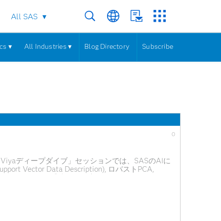
All SAS
cs ▾
All Industries ▾
Blog Directory
Subscribe
0
「SAS Viyaディープダイブ」セッションでは、SASのAIに
ctor Data Description), ロバストPCA,
紹介されました。 手法ごとの適用分野やSAS Studioを
用する際に留意すべき事項も交えてご紹介していま
（SlideShareに公開済み） SAS Viya で異
pan 詳細（講演ビデオ）に関しては、以下をご覧ください。
yaを試用することができます。詳細は以下のブログを参照し
 Viya無償試用版利用ガイド～