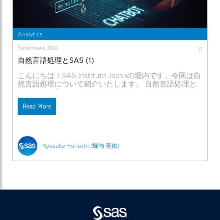
compress=False, replace=True),
documentSummaries=dict(name='documentSummaries',
compress=False, replace=True), id='Id',
numberOfSentences=5, table=
Analytics
{'name':CFG.in_cas_table_name}, text='text', useTerms=True,
language='JAPANESE') conn.table.fetch(table={'name':
September 6, 2022
0
'corpusSummaries'}) numberOfSentencesで要約文のセンテ
自然言語処理とSAS (1)
ンス数を指定しています。結果は以下の通りです。 'まず体
調の変化や天気、気温・湿度・気圧などの日記をつけ、本
こんにちは！SAS Institute Japanの堀内です。今回は自
当に天気が影響しているのか、どういうときに不調になる
然言語処理について紹介いたします。 自然言語処理と
のかパターンを把握すると役立ちます。 気温・湿度以外に
は、人間が普段会話したりメールしたりする際に使う言
も、気圧が、体調の悪化や、ときに病気の引き金になるこ
語（日本語や英語など）を、一種の信号とみたてて、そ
ともあります。 私たちの体は、いつも耳の奥にある内耳に
Read More
の信号を機械が理解し、機械によって意味のある出力を
あると言われている気圧センサーで、気圧の変化を調整し
得られるように工夫して処理することを指します。”自
ています。 ただ、天気の体への影響を研究している愛知医
然”と明記しているのは機械にとっての日常語であるプ
科大学佐藤客員教授にお話ししを伺ったところ、「台風最
ログラム言語や機械言語と区別するためです。近年のAI
接近の前、つまり、気圧が大きく低下する前に、頭が痛い
やディープラーニングの発展とともに、この自然言語処
など体調が悪くなる人は多い」ということです。 内耳が敏
Ryosuke Horiuchi (堀内 亮佑)
理の分野も驚異的な進歩が見られ、私たちの日常生活の
感な人は、わずかな気圧の変化で過剰に反応し、脳にその
様々な分野で実際に活用されるようになってきました。
情報を伝えるので、脳がストレスを感じ、体のバランスを
第１回目の本投稿では、その内のいくつかを紹介いたし
整える自律神経が乱れ、血管が収縮したり、筋肉が緊張す
ます。第２回目以降は、実際にSASを使った自然言語処
るなどして、その結果、頭痛・めまいなどの体に様々な不
理の例を解説していく予定です。最後まで読んでいただ
調につながっているのです。' 重要なセンテンスが抽出され
ければ、自然言語処理のホットトピックの内のいくつか
ていることが分かります。 テキスト分類タスク 文章をい
を実装レベルで把握することができるようになるかと思
くつかのカテゴリに分類するタスクです。その内、文章の
いますのでどうぞお付き合いください。 最近の自然言
印象がポジティブなのかネガティブなのか分類するものを
語処理の実務適用例 チャットボット フリーテキストを