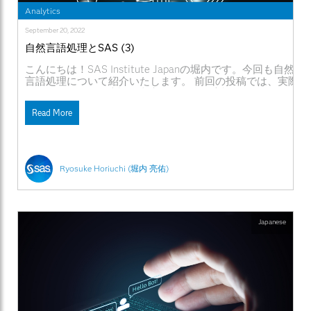
Analytics
September 20, 2022
0
自然言語処理とSAS (3)
こんにちは！SAS Institute Japanの堀内です。今回も自然
言語処理について紹介いたします。 前回の投稿では、実際
にSASを使って日本語の文章を扱う自然言語処理の例を解
説しました。 最終回の本投稿ではその応用編として、自然
Read More
言語処理の代表的なタスクとSASによる実装方法を紹介し
ます。なお、ここでいうタスクとは「定式化され一般に共
有された課題」といった意味になります。自然言語処理に
は複数のタスクがあり、タスクごとに、共通する部分はあ
るとはいえ、問題解決のアプローチ方法は基本的に大きく
Ryosuke Horiuchi (堀内 亮佑)
異なります。SASには各タスクごとに専用のアクションセ
ット1が容易されています。 要約タスク その名の通り文章
を要約するタスクです。SASではtextSummarizeアクショ
ンセットで対応可能です。 ここでは、NHKのニュース解説
記事「気になる頭痛・めまい 天気が影響？対処法は？」
Japanese
(https://www.nhk.or.jp/kaisetsu-blog/700/471220.html) の
本文を５センテンスで要約してみましょう。 import swat
conn = swat.CAS('mycashost.com', 5570, 'username',
'password')
conn.builtins.loadActionSet(actionSet='textSummarization')
conn.textSummarization.textSummarize(addEllipses=False,
corpusSummaries=dict(name='corpusSummaries',