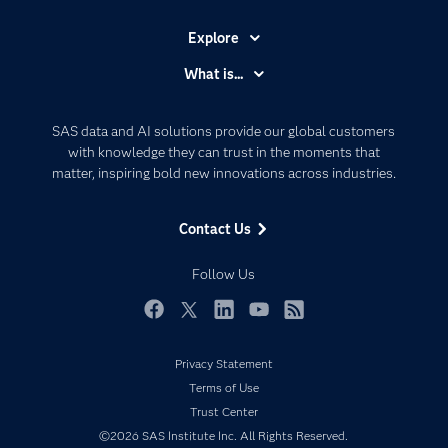
センチメント分析と呼びます。ここでは日本語の有価証券
入力欄に書き込むと、それに応じてボット（プログラム
報告書の文章をポジティブかネガティブか判定してみま
された自動応答マシン）が適切な返答をテキストで返し
す。使用するデータセットは以下になります。
Explore
てくれるものです。様々なウェブページやアプリケーシ
https://github.com/chakki-works/chABSA-dataset （なお、
ョンに内蔵されるようになってきました。 例えば、不
Accessibility
こちらのデータセットには文章ごとにポジティブかネガテ
What is...
動産検索アプリに内蔵されたチャットボットでは、希望
ィブかを示す教師ラベルは元々付与されておりませんが、
Careers
の条件をフリーテキストで入力すると、条件に合う物件
Analytics
文章内の特定のフレーズごとに付与されているスコアを合
を瞬時にレコメンドしてくれます。これによりユーザー
算することで教師ラベルを合成しております。その結果、
Certification
Artificial Intelligence
が不動産検索サイトで条件を指定したり、相談窓口に電
SAS data and AI solutions provide our global customers
ポジティブ文章は1670文章、ネガティブ文章は1143文章、
話して担当者に希望を伝えたりする手間が省けるように
Communities
with knowledge they can trust in the moments that
合計2813文章になりました。教師ラベルの合成方法詳細は
Data Management
なってきています。 文書検索 手元にある長文の文書
こちらのブログをご覧ください。） pandasデータフレーム
matter, inspiring bold new innovations across industries.
Company
（例えば小説や論文など）と類似する文書を探したいと
Data Science
にデータを格納した状態を確認してみましょう。 df =
き、皆さんはどうしていますか？検索キーワードをいく
pd.read_csv(CFG.local_input_file_path) display(df)
Data Management
つかピックアップしてGoogleなどのサーチエンジンで
Generative AI
Contact Us
検索する、というのが最もオーソドックスな方法かと思
Developers
Responsible Innovation
いますが、最近では文書をまるごとサーチエンジンに入
力し、似ている文書を探してくる文書検索ができるよう
Documentation
Follow Us
になってきました。似ている文書がどのくらい似ている
For Educators
のかという指標も併せて返してくれるので、大量の論文
を検索しなければならないビジネスや研究分野において
Events
Facebook
Twitter
LinkedIn
YouTube
RSS
は、検索の手間が大幅に減り大変便利です。 自動採点
皆さんも学校の国語や英語の授業で、長文を読んで質問
Industries
Privacy Statement
に対して答えを書くという長文読解問題を解いたことが
My SAS
あるかと思います。私はこの手の問題が大の苦手でし
Terms of Use
た。なぜならまず長文を読まなければならないのと、答
Newsroom
Trust Center
えも一定の長さの文章を書かなければならず、とても手
間に感じていました。実はこれ、テストを受ける生徒が
©2026 SAS Institute Inc. All Rights Reserved.
Products