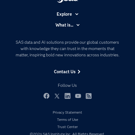
Explore
Accessibility
What is...
Careers
Analytics
Certification
Artificial Intelligence
SAS data and AI solutions provide our global customers
Communities
with knowledge they can trust in the moments that
Data Management
matter, inspiring bold new innovations across industries.
Company
Data Science
Data Management
Generative AI
Contact Us
Developers
Responsible Innovation
Documentation
Follow Us
For Educators
Events
Facebook
Twitter
LinkedIn
YouTube
RSS
Industries
Privacy Statement
My SAS
Terms of Use
Newsroom
Trust Center
©2026 SAS Institute Inc. All Rights Reserved.