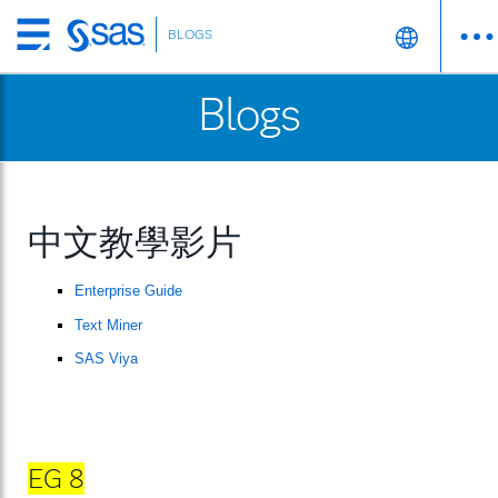
BLOGS
Skip
to
Blogs
main
content
中文教學影片
Enterprise Guide
Text Miner
SAS Viya
EG 8