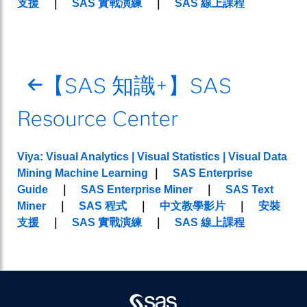
支援
｜
SAS 實戰演練
｜
SAS 線上課程
←
【SAS 知識+】SAS
Resource Center
Viya: Visual Analytics | Visual Statistics | Visual Data
Mining Machine Learning
｜
SAS Enterprise
Guide
｜
SAS Enterprise Miner
｜
SAS Text
Miner
｜
SAS 程式
｜
中文教學影片
｜
安裝
支援
｜
SAS 實戰演練
｜
SAS 線上課程