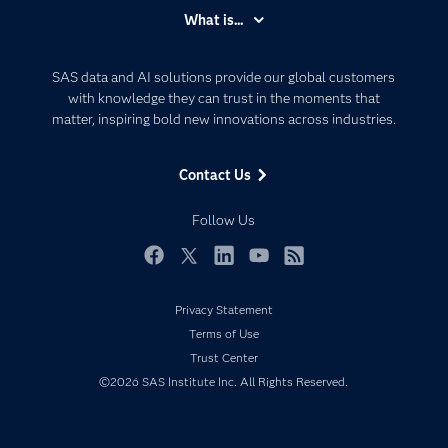
Accessibility
What is...
Careers
Analytics
Certification
Artificial Intelligence
SAS data and AI solutions provide our global customers
Communities
with knowledge they can trust in the moments that
Data Management
matter, inspiring bold new innovations across industries.
Company
Data Science
Data Management
Generative AI
Contact Us
Developers
Responsible Innovation
Documentation
Follow Us
For Educators
Events
Facebook
Twitter
LinkedIn
YouTube
RSS
Industries
Privacy Statement
My SAS
Terms of Use
Newsroom
Trust Center
©2026 SAS Institute Inc. All Rights Reserved.
Products
SAS Viya
Solutions