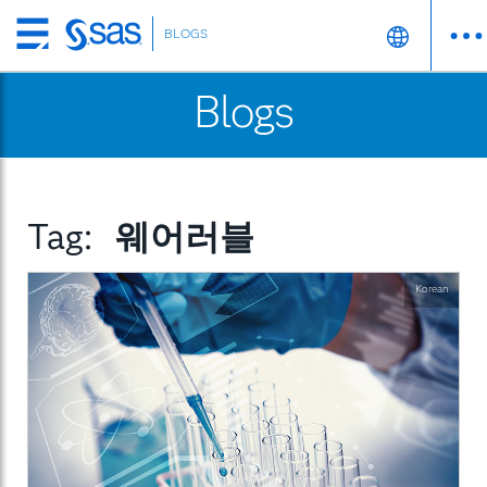
BLOGS
Skip
to
Blogs
main
content
Tag:
웨어러블
Korean