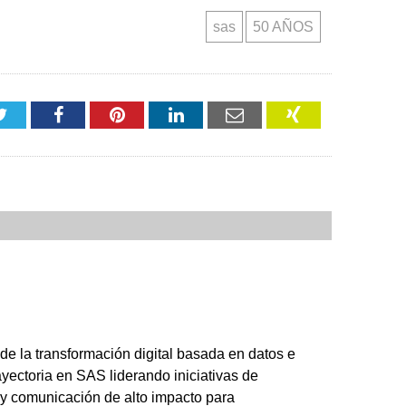
sas
50 AÑOS
Twitter
Facebook
Pinterest
LinkedIn
Email
XING
 la transformación digital basada en datos e
ayectoria en SAS liderando iniciativas de
y comunicación de alto impacto para