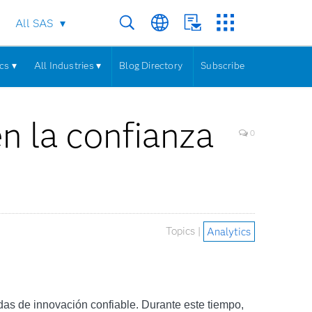
All SAS
cs ▾
All Industries ▾
Blog Directory
Subscribe
n la confianza
0
Topics |
Analytics
adas de innovación confiable. Durante este tiempo,