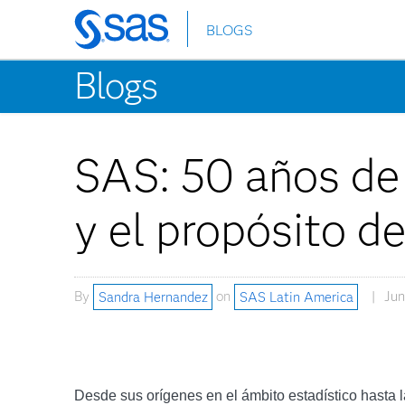
BLOGS
Skip
to
Blogs
main
content
SAS: 50 años de
y el propósito de
By
Sandra Hernandez
on
SAS Latin America
Jun
Desde sus orígenes en el ámbito estadístico hasta la